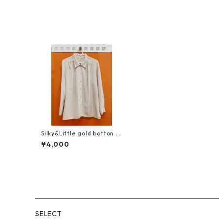
Silky&Little gold botton S
hirt
¥4,000
SELECT