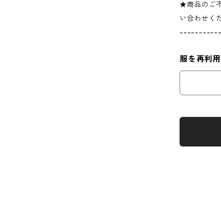
★商品のご
い合わせく
----------
服を再利