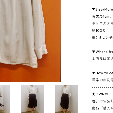
▼Size/Mate
着丈/61cm
ポリエステル
綿100%
※2-3セン
▼Where fr
本商品は国
▼How to c
通常のお洗
----------
★OWNの
着」で包装
商品ご購入