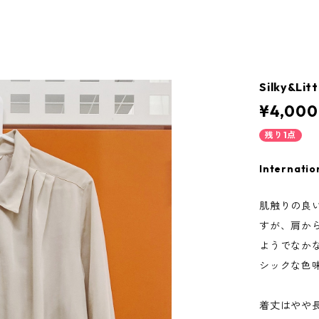
Silky&Litt
¥4,000
残り1点
Internatio
肌触りの良
すが、肩か
ようでなか
シックな色
着丈はやや