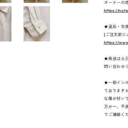
オーナーの
https://not
★返品・交
[ご注文前に
https://ww
★発送は土
問い合わせ
★一部イン
ております
な傷が付い
万が一、不
でご連絡く