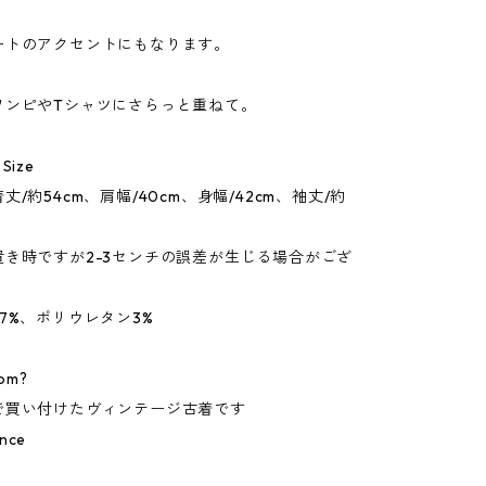
ートのアクセントにもなります。
ワンピやTシャツにさらっと重ねて。
 Size
/約54cm、肩幅/40cm、身幅/42cm、袖丈/約
置き時ですが2-3センチの誤差が生じる場合がござ
7%、ポリウレタン3%
om?
で買い付けたヴィンテージ古着です
ance