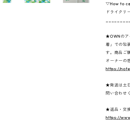
▽How to c
ドライクリ
________
★OWNの
着」での包
す。商品ご
オーナーの
https://not
★発送は土
問い合わせ
★返品・交
https://ww