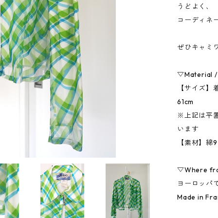
うどよく、
コーディネ
ぜひキャミ
▽Material /
【サイズ】着丈
61cm
※上記は平
います
【素材】綿9
▽Where fr
ヨーロッパ
Made in Fr