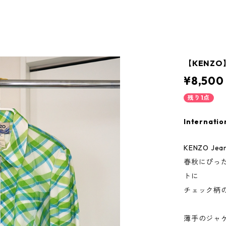
【KENZO】M
¥8,500
残り1点
Internatio
KENZO 
春秋にぴっ
トに
チェック柄
薄手のジャ