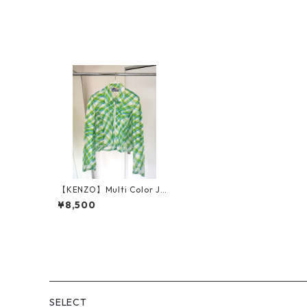
【KENZO】Multi Color Jac
ket
¥8,500
SELECT