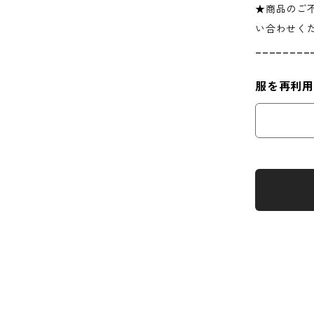
★商品のご
い合わせく
________
服を再利