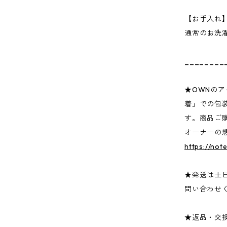
【お手入れ
通常のお洗
________
★OWNの
着」での包
す。商品ご
オーナーの
https://not
★発送は土
問い合わせ
★返品・交