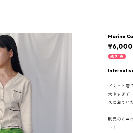
Marine Ca
¥6,000
残り1点
Internatio
ざくっと着
大きすぎず
スに着てい
胸元のミニ
ト！