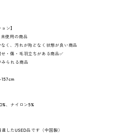
ション】
・未使用の商品
が少なく、汚れが殆どなく状態が良い商品
褪せ・傷・毛羽立ちがある商品✅
がみられる商品
57cm
40%、ナイロン5%
達したUSED品です（中国製）