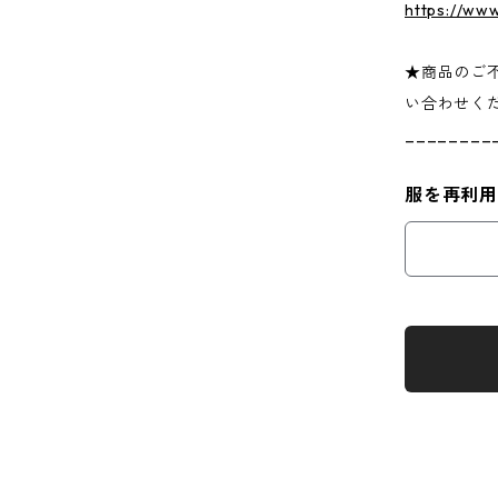
https://ww
★商品のご
い合わせく
________
服を再利