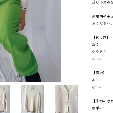
遊び心満点
※右袖の手
照ください
【透け感】
あり
ややあり
なし✅
【裏地】
あり
なし✅
【生地の厚
厚手✅