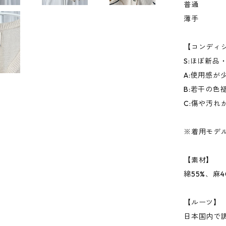
普通
薄手
【コンディ
S:ほぼ新品
A:使用感
B:若干の色
C:傷や汚れ
※着用モデル1
【素材】
綿55%、麻
【ルーツ】
日本国内で調