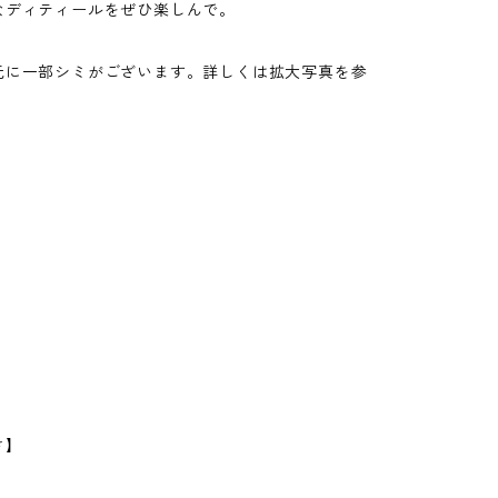
なディティールをぜひ楽しんで。
元に一部シミがございます。詳しくは拡大写真を参
。
さ】